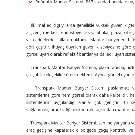
Pnönatik Mantar Sistemi IP67 standartlarında olup, h
İlk imal edildiği yıllarda genellikle yüksek güvenlik g
alışveriş merkezi, endüstriyel tesis, fabrika, plaza, otel 
ve caddelerde kullanılmaktadır. Mantar bariyerler, h
dört çeşittir. İhtiyaç duyulan güvenlik seviyesine göre 
görsel uyarı olarak reflektif bantlar ya da ledli uyarı sis
Transpark Mantar Bariyer Sistemi, plaka tanıma, hızlı 
çalışabilecek şekilde üretilmektedir. Ayrıca görsel uyarı 
Transpark Mantar Bariyer Sistemi paslanmaz ve d
sistemlerine göre hem görsel olarak daha kalitelidir, 
sistemlerinin uygulandığı alanlar çok geniştir. Bu s
sağlanması, araç trafiğinin kontrolü açısından mantar bar
Transpark Mantar Bariyer Sistemi, zemine yanyana ve bel
araç geçişine kapatarak o bölgede geçiş kontrolü ve gü