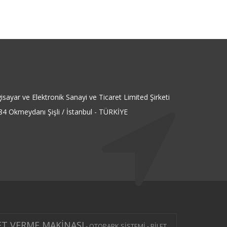
isayar ve Elektronik Sanayi ve Ticaret Limited Şirketi
4 Okmeydanı Şişli / İstanbul - TÜRKİYE
ET VERME MAKİNASI
-
OTOPARK SİSTEMİ - BİLET