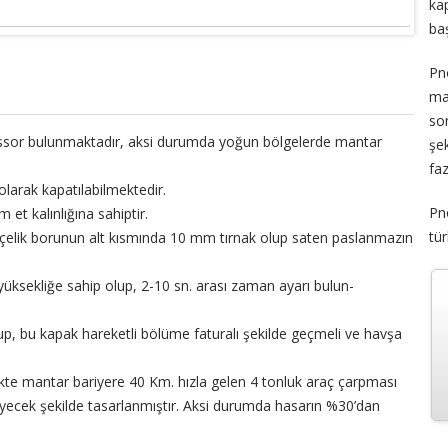
ka
baş
Pn
ma
so
ssor bulunmaktadır, aksi durumda yoğun bölgelerde mantar
şe
faz
olarak kapatılabilmektedir.
Pn
et kalınlığına sahiptir.
tür
 çelik borunun alt kısmında 10 mm tırnak olup saten paslanmazın
ksekliğe sahip olup, 2-10 sn. arası zaman ayarı bulun-
, bu kapak hareketli bölüme faturalı şekilde geçmeli ve havşa
te mantar bariyere 40 Km. hızla gelen 4 tonluk araç çarpması
ecek şekilde tasarlanmıştır. Aksi durumda hasarın %30’dan