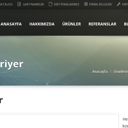
KATALOG
ŞARTNAMELER
SERTİFİKALARIMIZ
FİRMA BİLGİLERİ
SER
ANASAYFA
HAKKIMIZDA
ÜRÜNLER
REFERANSLAR
B
riyer
Anasayfa
Ürünleri
r
He
ko