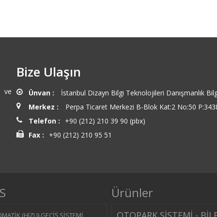
Bize Ulaşın
n ve
Ünvan :
İstanbul Dizayn Bilgi Teknolojileri Danışmanlık Bilg
Merkez :
Perpa Ticaret Merkezi B-Blok Kat:2 No:50 P:3438
Telefon :
+90 (212) 210 39 90 (pbx)
Fax :
+90 (212) 210 95 51
S
Ürünler
OTOPARK SİSTEMİ - BİL
MATİK (HIZLI) GEÇİŞ SİSTEMİ