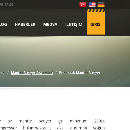
VİS TALEBİ
LOG
HABERLER
MEDYA
ILETIŞIM
GIRIS
miz
Mantar Bariyer Sistemleri
Pnömatik Mantar Bariyer
r bir mantar bariyer için minimum 200Lt
mpressor bulunmaktadır, aksi durumda yoğun