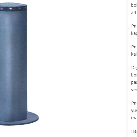
bö
ar
Pn
kap
Pn
kal
Dı
bo
pa
ve
Pn
yü
ma
Ha