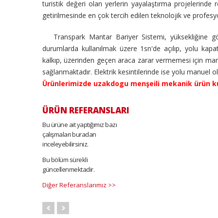
turistik değeri olan yerlerin yayalaştırma projelerinde 
getirilmesinde en çok tercih edilen teknolojik ve profesyo
Transpark Mantar Bariyer Sistemi, yüksekliğine göre
durumlarda kullanılmak üzere 1sn'de açılıp, yolu kapatac
kalkıp, üzerinden geçen araca zarar vermemesi için many
sağlanmaktadır. Elektrik kesintilerinde ise yolu manuel 
Ürünlerimizde uzakdogu menşeili mekanik ürün k
ÜRÜN REFERANSLARI
Bu ürüne ait yaptığımız bazı
çalışmaları buradan
inceleyebilirsiniz.
Bu bölüm sürekli
güncellenmektadir.
Diğer Referanslarımız >>