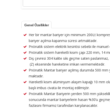
Genel Özellikler
Her bir mantar bariyer için minimum 200Lt kompre
bariyer açılma-kapanma süresi artmaktadır.
Pnönatik sistem elektrik kesintisi sebebi ile manuel 
Pnönatik sistem hareketli kısım çapı 220 mm, 14 mm 
Dış çevresi 304 kalite sıkı geçme saten paslanmaz,
(Z) ekseninde hareketine imkan vermemektedir.
Pnönatik Mantar bariyer açılmış durumda 500 mm yü
maktadır.
Hareketli kısım alüminyum alaşım kapağı 10 mm olup
başlı imbus civata ile montaj edilmiştir.
Pnönatik Mantar Bariyerin yerden 500 mm yükseklik
sonucunda mantar bariyerlerin hasarı %30’u geçmey
fazlasını firmamız tarafından karşılanacaktır.