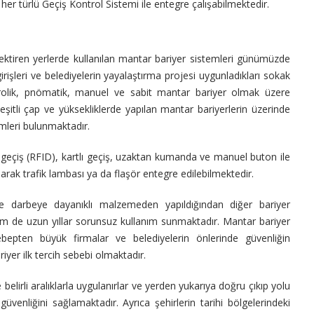
er türlü Geçiş Kontrol Sistemi ile entegre çalışabilmektedir.
erektiren yerlerde kullanılan mantar bariyer sistemleri günümüzde
girişleri ve belediyelerin yayalaştırma projesi uygunladıkları sokak
idrolik, pnömatik, manuel ve sabit mantar bariyer olmak üzere
çeşitli çap ve yüksekliklerde yapılan mantar bariyerlerin üzerinde
temleri bulunmaktadır.
geçiş (RFID), kartlı geçiş, uzaktan kumanda ve manuel buton ile
olarak trafik lambası ya da flaşör entegre edilebilmektedir.
arbeye dayanıklı malzemeden yapıldığından diğer bariyer
hem de uzun yıllar sorunsuz kullanım sunmaktadır. Mantar bariyer
ebepten büyük firmalar ve belediyelerin önlerinde güvenliğin
iyer ilk tercih sebebi olmaktadır.
irli aralıklarla uygulanırlar ve yerden yukarıya doğru çıkıp yolu
venliğini sağlamaktadır. Ayrıca şehirlerin tarihi bölgelerindeki