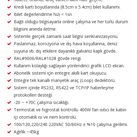
Kredi kartı boyutlarında (8.5cm x 5.4cm) bilet kullanımı.
Bilet değerlendirme hızı < 1sn
Bağlı olduğu bilgisayarla online çalışma ve her türlü durum
bilgisini anında iletme.
Sistemle gerçek zamanlı saat bilgisi senkranizasyonu.
Paslanmaz, korozyona ve dış hava koşullarına, deniz
suyuna vb. dış etkilere dayanıklı galvaniz kaplı gövde.
RAL#9006/RAL#1028 gövde rengi.
Kullanım kolaylığı sağlayan yönlendirici grafik LCD ekran.
Abonelik sistemi için entegre akıllı kart okuyucu.
Entegre tek kanallı manyetik araç (Loop) dedektörü.
Sistem içinde RS232, RS422 ve TCP/IP haberleşme
protokolleri desteği.
-20 ~ +70C çalışma sıcaklığı.
Termostat ve higrostat kontrollü 400W fan ısıtıcı ile kabin
içi otomatik ısı ve nem kontrolü.
100/120,220/240 220VAC 50/60Hz ± %10 çalişma gerilimi.
Agirlik ~45kg