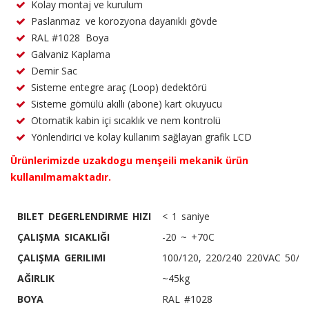
Kolay montaj ve kurulum
Paslanmaz ve korozyona dayanıklı gövde
RAL #1028 Boya
Galvaniz Kaplama
Demir Sac
Sisteme entegre araç (Loop) dedektörü
Sisteme gömülü akıllı (abone) kart okuyucu
Otomatik kabin içi sıcaklık ve nem kontrolü
Yönlendirici ve kolay kullanım sağlayan grafik LCD
Ürünlerimizde uzakdogu menşeili mekanik ürün
kullanılmamaktadır.
BILET DEGERLENDIRME HIZI
< 1 saniye
ÇALIŞMA SICAKLIĞI
-20 ~ +70C
ÇALIŞMA GERILIMI
100/120, 220/240 220VAC 50/6
AĞIRLIK
~45kg
BOYA
RAL #1028