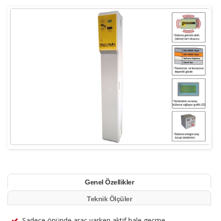
Genel Özellikler
Teknik Ölçüler
Sadece önünde araç varken aktif hale geçme.