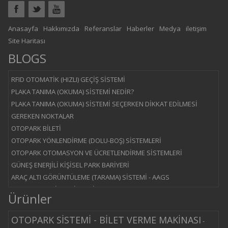
Anasayfa
Hakkımızda
Referanslar
Haberler
Medya
iletişim
Site Haritası
BLOGS
RFID OTOMATİK (HIZLI) GEÇİŞ SİSTEMİ
PLAKA TANIMA (OKUMA) SİSTEMİ NEDİR?
PLAKA TANIMA (OKUMA) SİSTEMİ SEÇERKEN DİKKAT EDİLMESİ
GEREKEN NOKTALAR
OTOPARK BİLETİ
OTOPARK YÖNLENDİRME (DOLU-BOŞ) SİSTEMLERİ
OTOPARK OTOMASYON VE ÜCRETLENDİRME SİSTEMLERİ
GÜNEŞ ENERJİLİ KİŞİSEL PARK BARİYERİ
ARAÇ ALTI GÖRÜNTÜLEME (TARAMA) SİSTEMİ - AAGS
OTOPARK BARİYER SİSTEMİ
Ürünler
YOL KESİCİ - BLOK BARİYER SİSTEMİ
MANTAR BARİYER SİSTEMİ
OTOPARK SİSTEMİ - BİLET VERME MAKİNASI
-
MERKEZİ ÖDEMELİ SİSTEM