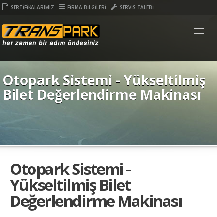
SERTİFİKALARIMIZ
FİRMA BİLGİLERİ
SERVİS TALEBİ
Togg
navig
Otopark Sistemi - Yükseltilmiş
Bilet Değerlendirme Makinası
Otopark Sistemi -
Yükseltilmiş Bilet
Değerlendirme Makinası