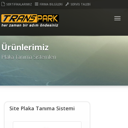
SERTİFİKALARIMIZ
FİRMA BİLGİLERİ
SERVİS TALEBİ
Togg
navig
Ürünlerimiz
Plaka Tanıma Sistemleri
Site Plaka Tanıma Sistemi