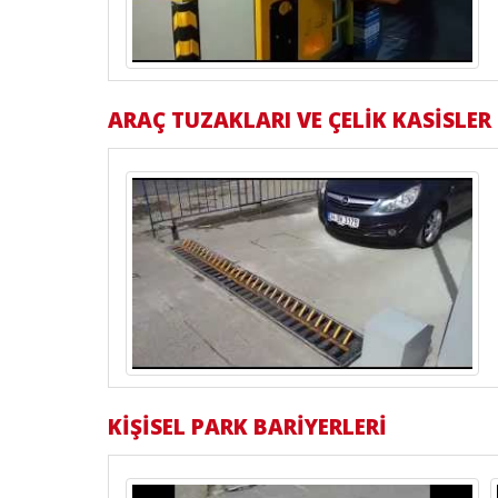
ARAÇ TUZAKLARI VE ÇELİK KASİSLER
KİŞİSEL PARK BARİYERLERİ