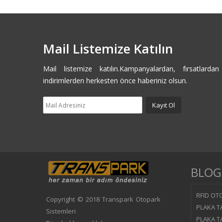
Mail Listemize Katılın
Mail listemize katılın.Kampanyalardan, fırsatlarda
indirimlerden herkesten önce haberiniz olsun.
BLOG
RFID OTO
Copyright © 2018 Transpark Otopark
PLAKA T
Sistemleri
PLAKA T