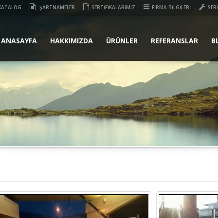
KATALOG
ŞARTNAMELER
SERTİFİKALARIMIZ
FİRMA BİLGİLERİ
SER
ANASAYFA
HAKKIMIZDA
ÜRÜNLER
REFERANSLAR
B