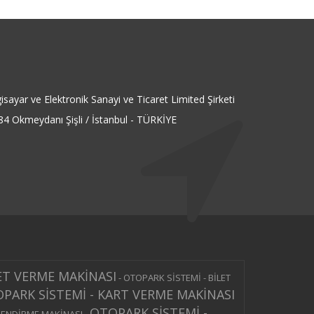
isayar ve Elektronik Sanayi ve Ticaret Limited Şirketi
4 Okmeydanı Şişli / İstanbul - TÜRKİYE
ET VERME MAKİNASI
-
OTOPARK SİSTEMİ - BİLET
PARK SİSTEMİ - KART VERME MAKİNASI
OTOPARK SİSTEMİ -