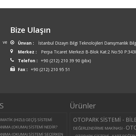
Bize Ulaşın
n ve
Ünvan :
İstanbul Dizayn Bilgi Teknolojileri Danışmanlık Bilg
Merkez :
Perpa Ticaret Merkezi B-Blok Kat:2 No:50 P:3438
Telefon :
+90 (212) 210 39 90 (pbx)
Fax :
+90 (212) 210 95 51
S
Ürünler
OTOPARK SİSTEMİ - BİL
MATİK (HIZLI) GEÇİŞ SİSTEMİ
OTO
ANIMA (OKUMA) SİSTEMİ NEDİR?
DEĞERLENDİRME MAKİNASI
-
ANIMA (OKUMA) SİSTEMİ SEÇERKEN